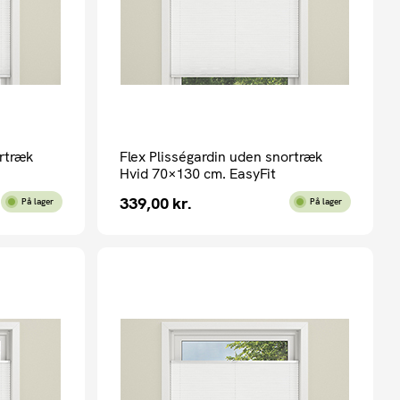
ortræk
Flex Plisségardin uden snortræk
Hvid 70×130 cm. EasyFit
339,00
kr.
På lager
På lager