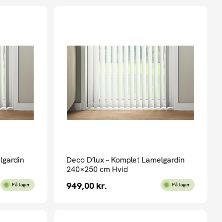
lgardin
Deco D’lux – Komplet Lamelgardin
240×250 cm Hvid
949,00
kr.
På lager
På lager