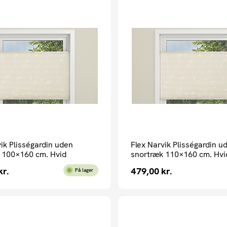
ik Plisségardin uden
Flex Narvik Plisségardin u
 100×160 cm. Hvid
snortræk 110×160 cm. Hvi
kr.
479,00
kr.
På lager