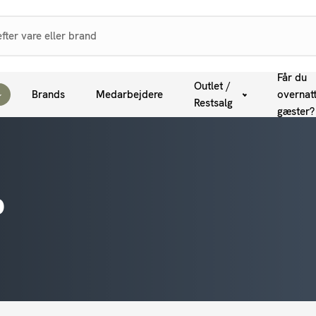
Får du
Outlet /
Brands
Medarbejdere
overnat
Restsalg
gæster?
p