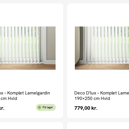
ux – Komplet Lamelgardin
Deco D’lux – Komplet Lame
 cm Hvid
190×250 cm Hvid
kr.
779,00
kr.
På lager