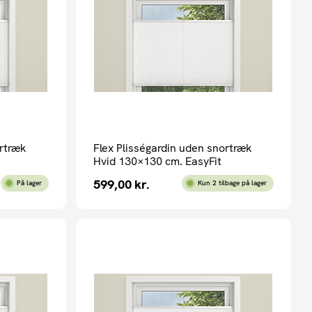
ortræk
Flex Plisségardin uden snortræk
Hvid 130×130 cm. EasyFit
599,00
kr.
På lager
Kun 2 tilbage på lager