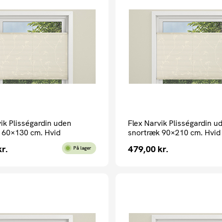
ik Plisségardin uden
Flex Narvik Plisségardin u
 60×130 cm. Hvid
snortræk 90×210 cm. Hvid
kr.
479,00
kr.
På lager