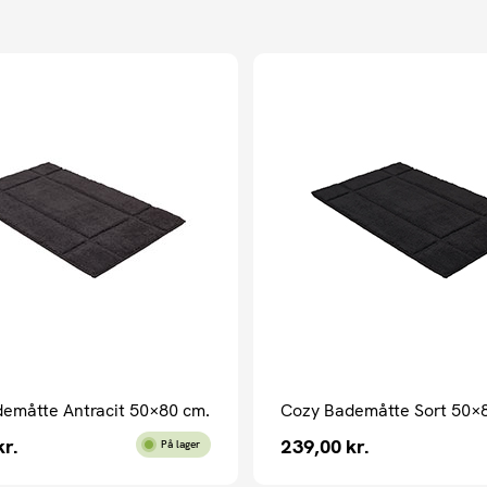
emåtte Antracit 50×80 cm.
Cozy Bademåtte Sort 50×
kr.
239,00
kr.
På lager