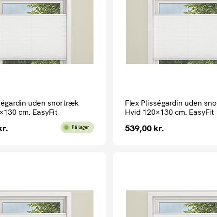
sségardin uden snortræk
Flex Plisségardin uden sn
×130 cm. EasyFit
Hvid 120×130 cm. EasyFit
kr.
539,00
kr.
På lager