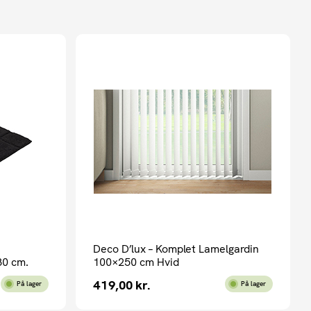
Deco D’lux – Komplet Lamelgardin
80 cm.
100×250 cm Hvid
419,00
kr.
På lager
På lager