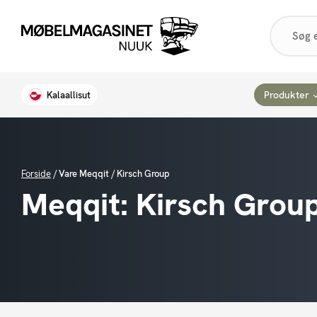
Products
search
Produkter
Kalaallisut
Forside
/
Vare Meqqit
/
Kirsch Group
Meqqit:
Kirsch Grou