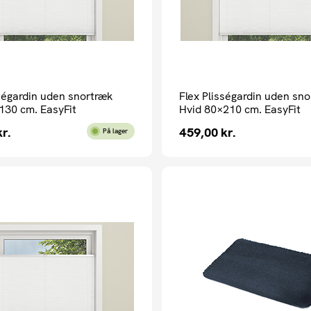
sségardin uden snortræk
Flex Plisségardin uden sn
130 cm. EasyFit
Hvid 80×210 cm. EasyFit
kr.
459,00
kr.
På lager