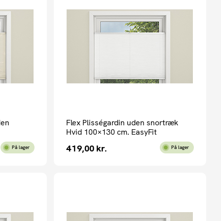
den
Flex Plisségardin uden snortræk
Hvid 100×130 cm. EasyFit
419,00
kr.
På lager
På lager