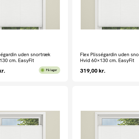
sségardin uden snortræk
Flex Plisségardin uden sn
130 cm. EasyFit
Hvid 60×130 cm. EasyFit
kr.
319,00
kr.
På lager