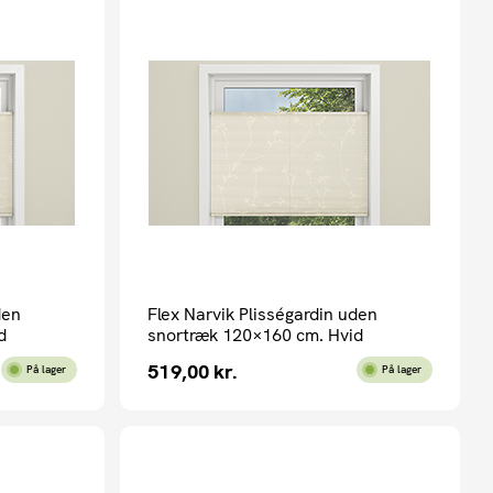
den
Flex Narvik Plisségardin uden
d
snortræk 120×160 cm. Hvid
519,00
kr.
På lager
På lager