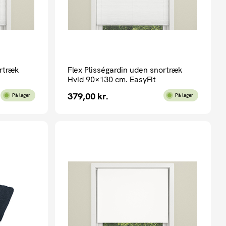
ortræk
Flex Plisségardin uden snortræk
Hvid 90×130 cm. EasyFit
379,00
kr.
På lager
På lager