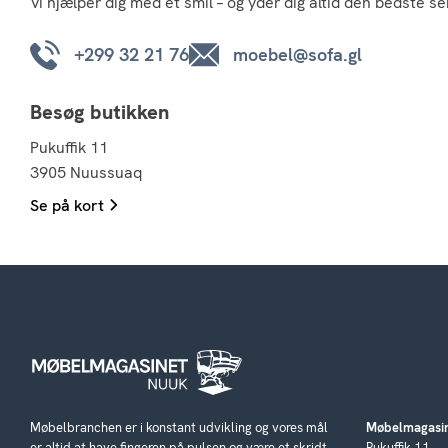
Vi hjælper dig med et smil – og yder dig altid den bedste se
+299 32 21 76
moebel@sofa.gl
Besøg butikken
Pukuffik 11
3905 Nuussuaq
Se på kort
Møbelbranchen er i konstant udvikling og vores mål
Møbelmagasin
er altid at have fingeren på pulsen og være et skridt
Pukuffik 11