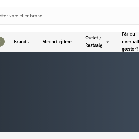
Får du
Outlet /
Brands
Medarbejdere
overnat
Restsalg
gæster?