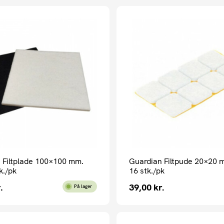
 Filtplade 100×100 mm.
Guardian Filtpude 20×20 
k./pk
16 stk./pk
.
39,00
kr.
På lager