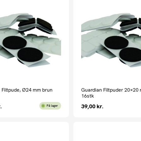
 Filtpude, Ø24 mm brun
Guardian Filtpuder 20×20
16stk
.
39,00
kr.
På lager