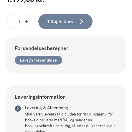
Tilføj til kurv
1123
Bordlampe
gun
black
Forsendelsesberegner
Ø18
antal
Beregn forsendelse
Leveringsinformation
Levering & Afhentning
Skal varen leveres til dig uden for Nuuk, sørger vi for
booke dine varer med RAL og sender en
bookingbekræftelse til dig, således du kan tracke din
forsendelse.