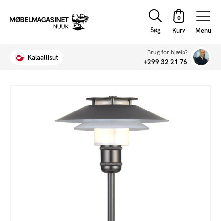
Søg
Menu
Brug for hjælp?
Kalaallisut
+299 32 21 76