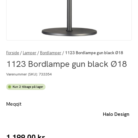
Forside
/
Lamper
/
Bordlamper
/
1123 Bordlampe gun black Ø18
1123 Bordlampe gun black Ø18
Varenummer (SKU):
733354
Kun 2 tilbage på lager
Meqqit
Halo Design
1.199,00
kr.