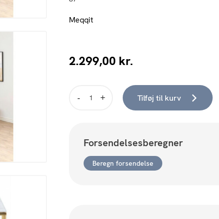
Meqqit
2.299,00
kr.
Tilføj til kurv
Alisma
-
Sofabord
antal
Forsendelsesberegner
Beregn forsendelse