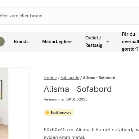
Får du
Outlet /
Brands
Medarbejdere
overnat
Restsalg
gæster?
Forside
/
Sofaborde
/
Alisma – Sofabord
Alisma – Sofabord
Varenummer (SKU):
62030
Bestillingsvare
80x80x45 cm. Alisma firkantet sofabord, h
gylden krom metal.