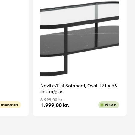
Noville/Elki Sofabord, Oval 121 x 56
cm. m/glas
3.999,00
kr.
1.999,00
kr.
Den
Den
estillingsvare
På lager
oprindelige
aktuelle
pris
pris
var:
er:
3.999,00 kr..
1.999,00 kr..