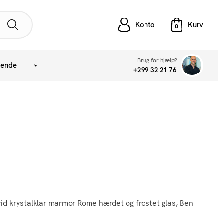
Konto
Brug for hjælp?
tende
+299 32 21 76
vid krystalklar marmor Rome hærdet og frostet glas, Ben