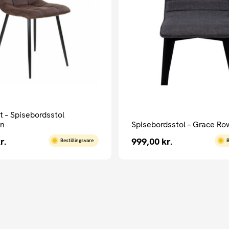
t – Spisebordsstol
un
Spisebordsstol – Grace Ro
r.
999,00
kr.
Bestillingsvare
B