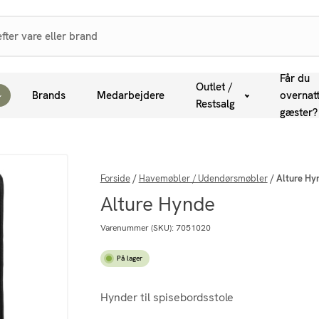
Får du
Outlet /
Brands
Medarbejdere
overnat
Restsalg
gæster?
Forside
/
Havemøbler / Udendørsmøbler
/
Alture Hy
Alture Hynde
Varenummer (SKU):
7051020
På lager
Hynder til spisebordsstole