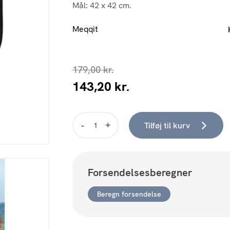
Mål: 42 x 42 cm.
Meqqit
179,00
kr.
143,20
kr.
Tilføj til kurv
Alture
Hynde
antal
Forsendelsesberegner
Beregn forsendelse