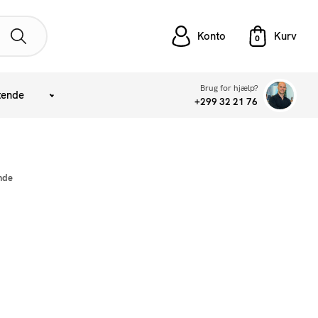
Konto
Brug for hjælp?
tende
+299 32 21 76
nde