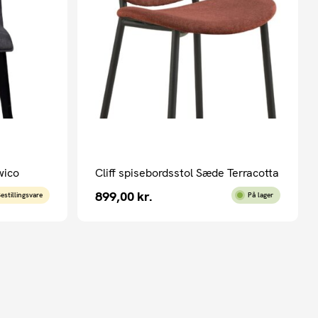
wico
Cliff spisebordsstol Sæde Terracotta
899,00
kr.
estillingsvare
På lager