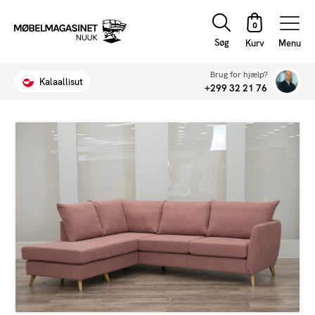
Søg
Menu
Brug for hjælp?
Kalaallisut
+299 32 21 76