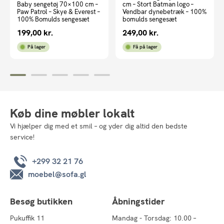
Baby sengetøj 70×100 cm –
cm – Stort Batman logo –
Paw Patrol – Skye & Everest –
Vendbar dynebetræk – 100%
100% Bomulds sengesæt
bomulds sengesæt
199,00
kr.
249,00
kr.
På lager
Få på lager
Køb dine møbler lokalt
Vi hjælper dig med et smil – og yder dig altid den bedste
service!
+299 32 21 76
moebel@sofa.gl
Besøg butikken
Åbningstider
Pukuffik 11
Mandag - Torsdag: 10.00 –