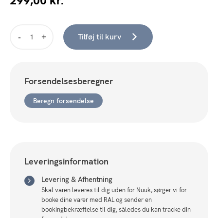
299,00
kr.
Tilføj til kurv
Baby
sengetøj
70x100
cm
Forsendelsesberegner
-
Bambi
Beregn forsendelse
og
blomster
-
2
i
1
design
Leveringsinformation
-
100%
Levering & Afhentning
bomulds
Skal varen leveres til dig uden for Nuuk, sørger vi for
sengetøj
booke dine varer med RAL og sender en
antal
bookingbekræftelse til dig, således du kan tracke din