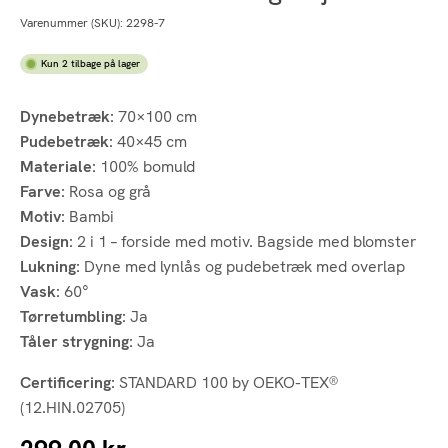
Varenummer (SKU):
2298-7
Kun 2 tilbage på lager
Dynebetræk
: 70×100 cm
Pudebetræk
: 40×45 cm
Materiale
: 100% bomuld
Farve
: Rosa og grå
Motiv
: Bambi
Design
: 2 i 1 – forside med motiv. Bagside med blomster
Lukning
: Dyne med lynlås og pudebetræk med overlap
Vask
: 60°
Tørretumbling
: Ja
Tåler strygning
: Ja
Certificering
: STANDARD 100 by OEKO-TEX®
(12.HIN.02705)