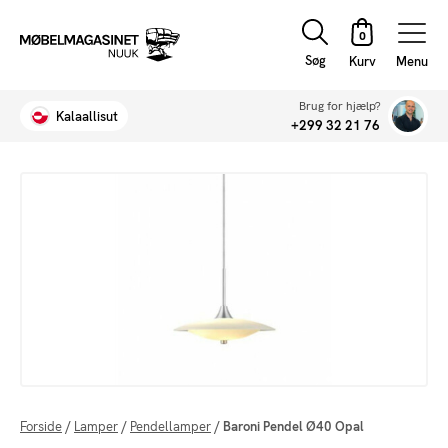
Søg
Menu
Brug for hjælp?
Kalaallisut
+299 32 21 76
Forside
/
Lamper
/
Pendellamper
/
Baroni Pendel Ø40 Opal