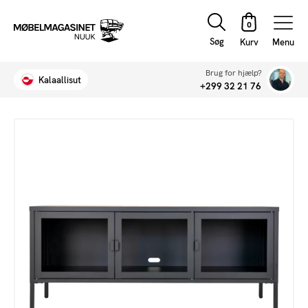
Søg
Menu
Brug for hjælp?
Kalaallisut
+299 32 21 76