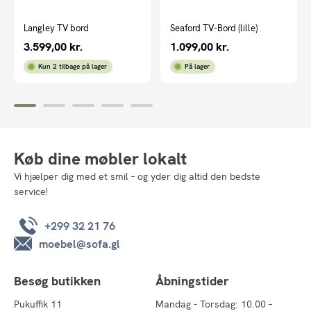
Langley TV bord
Seaford TV-Bord (lille)
3.599,00
kr.
1.099,00
kr.
Kun 2 tilbage på lager
På lager
Køb dine møbler lokalt
Vi hjælper dig med et smil – og yder dig altid den bedste
service!
+299 32 21 76
moebel@sofa.gl
Besøg butikken
Åbningstider
Pukuffik 11
Mandag - Torsdag: 10.00 –