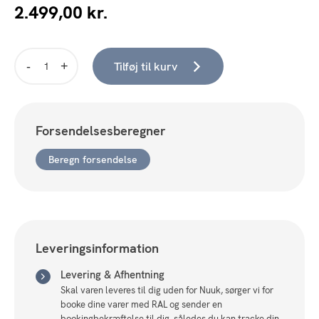
2.499,00
kr.
Tilføj til kurv
Brisbane
TV-
Bænk,
sort
Forsendelsesberegner
antal
Beregn forsendelse
Leveringsinformation
Levering & Afhentning
Skal varen leveres til dig uden for Nuuk, sørger vi for
booke dine varer med RAL og sender en
bookingbekræftelse til dig, således du kan tracke din