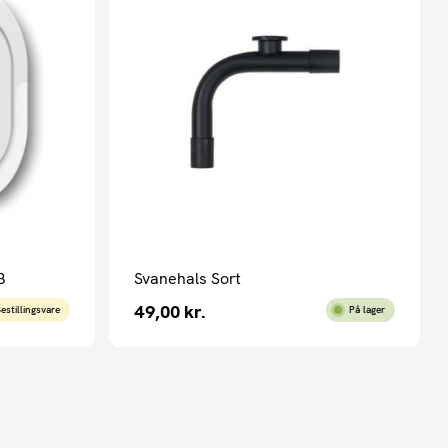
B
Svanehals Sort
49,00
kr.
estillingsvare
På lager