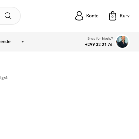
Konto
Brug for hjælp?
tende
+299 32 21 76
i grå