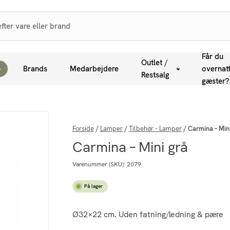
Får du
Outlet /
Brands
Medarbejdere
overnat
Restsalg
gæster?
Forside
/
Lamper
/
Tilbehør - Lamper
/
Carmina – Min
Carmina – Mini grå
Varenummer (SKU):
2079
På lager
Ø32×22 cm. Uden fatning/ledning & pære