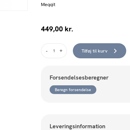
Meqqit
449,00
kr.
Tilføj til kurv
Carmina
-
Mini
grå
Forsendelsesberegner
antal
Beregn forsendelse
Leveringsinformation