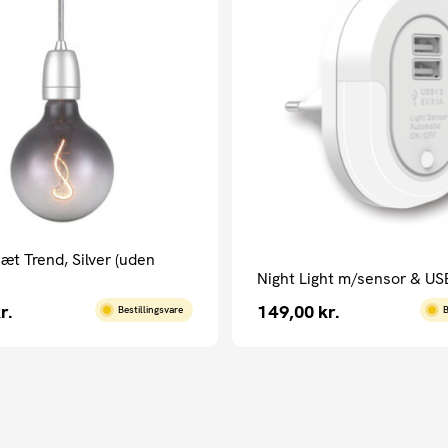
æt Trend, Silver (uden
Night Light m/sensor & US
r.
149,00
kr.
Bestillingsvare
B