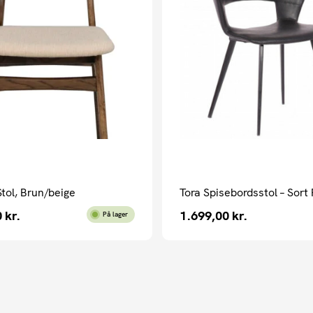
tol, Brun/beige
Tora Spisebordsstol – Sort
0
kr.
1.699,00
kr.
På lager