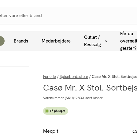
Får du
Outlet /
Brands
Medarbejdere
overnat
Restsalg
gæster?
Forside
/
Spisebordsstole
/
Casø Mr. X Stol. Sortbe
Casø Mr. X Stol. Sortbe
Varenummer (SKU):
2833-sort-læder
Få på lager
Meqqit
C