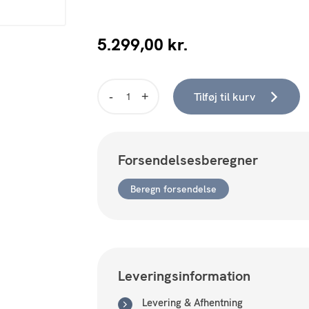
5.299,00
kr.
Tilføj til kurv
Casø
Mr.
X
Stol.
Forsendelsesberegner
Sortbejset
egetræ
med
Beregn forsendelse
Sort
Lædersæde
antal
Leveringsinformation
Levering & Afhentning