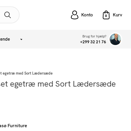
Konto
Brug for hjælp?
tende
+299 32 21 76
jset egetræ med Sort Lædersæde
jset egetræ med Sort Lædersæde
asø Furniture