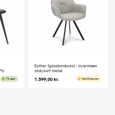
Esther Spisebordsstol – m/armlæn
 PU
zink/sort metal
1.599,00
kr.
På lager
Bestillingsvare