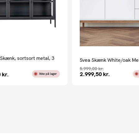
Skænk, sortsort metal, 3
Svea Skænk White/oak Me
5.999,00
kr.
2.999,50
kr.
0
kr.
Ikke på lager