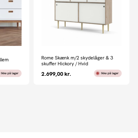
Rome Skænk m/2 skydelåger & 3
llem
skuffer Hickory / Hvid
2.699,00
kr.
Ikke på lager
Ikke på lager