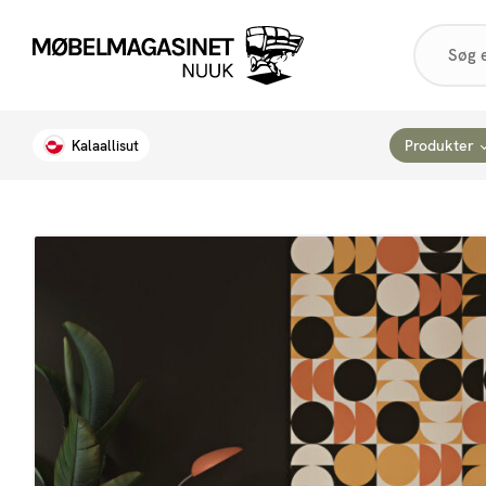
Products
search
Produkter
Kalaallisut