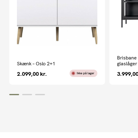
Brisbane 
Skænk – Oslo 2+1
glaslåger
2.099,00
kr.
3.999,0
Ikke på lager