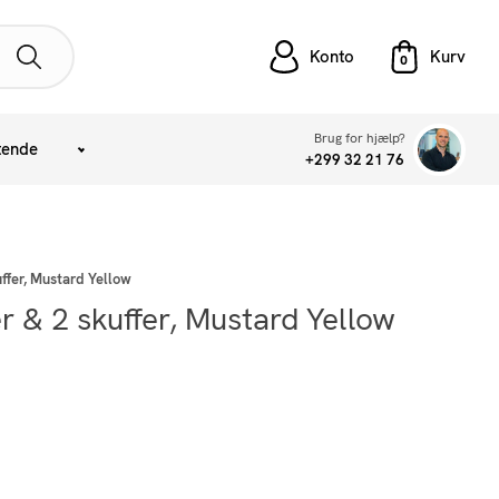
Konto
Brug for hjælp?
tende
+299 32 21 76
ffer, Mustard Yellow
 & 2 skuffer, Mustard Yellow