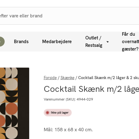
Får du
Outlet /
Brands
Medarbejdere
overnat
Restsalg
gæster?
Forside
/
Skænke
/
Cocktail Skænk m/2 låger & 2 sku
Cocktail Skænk m/2 låger
Varenummer (SKU):
4944-029
Ikke på lager
Mål: 158 x 68 x 40 cm.