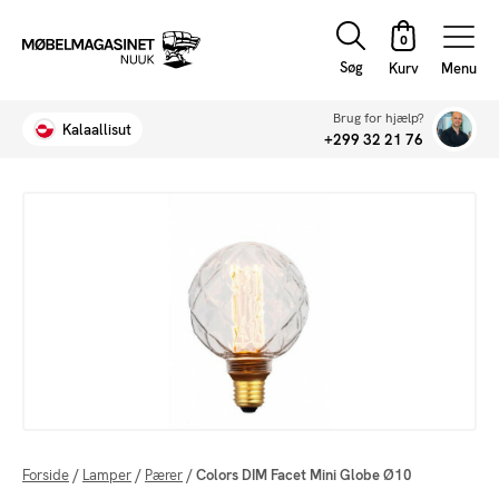
Søg
Menu
Brug for hjælp?
Kalaallisut
+299 32 21 76
Forside
/
Lamper
/
Pærer
/
Colors DIM Facet Mini Globe Ø10