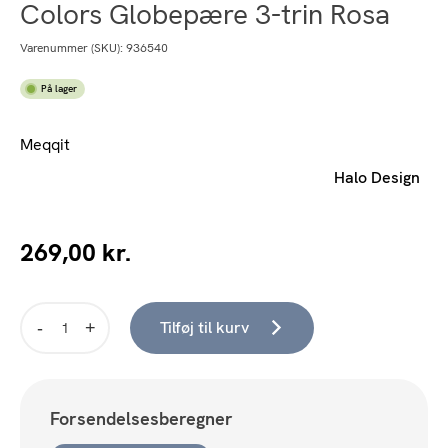
Colors Globepære 3-trin Rosa
Varenummer (SKU):
936540
På lager
Meqqit
Halo Design
269,00
kr.
Tilføj til kurv
Colors
Globepære
3-
trin
Forsendelsesberegner
Rosa
antal