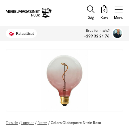
Søg
Menu
Brug for hjælp?
Kalaallisut
+299 32 21 76
Forside
/
Lamper
/
Pærer
/
Colors Globepære 3-trin Rosa