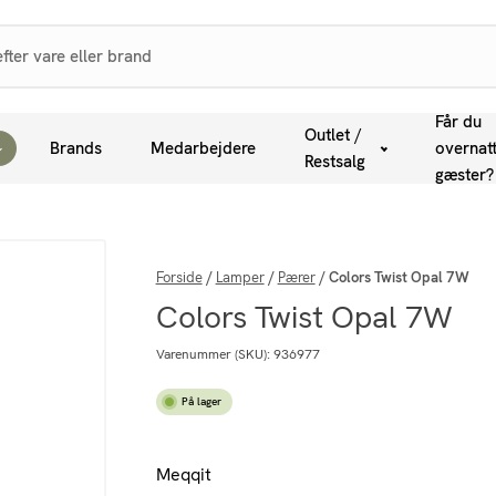
Får du
Outlet /
Brands
Medarbejdere
overnat
Restsalg
gæster?
Forside
/
Lamper
/
Pærer
/
Colors Twist Opal 7W
Colors Twist Opal 7W
Varenummer (SKU):
936977
På lager
Meqqit