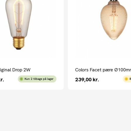
iginal Drop 2W
Colors Facet pære Ø100m
r.
239,00
kr.
Kun 2 tilbage på lager
B