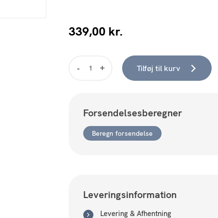
339,00
kr.
Tilføj til kurv
Colors
Twist
Opal
7W
Forsendelsesberegner
antal
Beregn forsendelse
Leveringsinformation
Levering & Afhentning