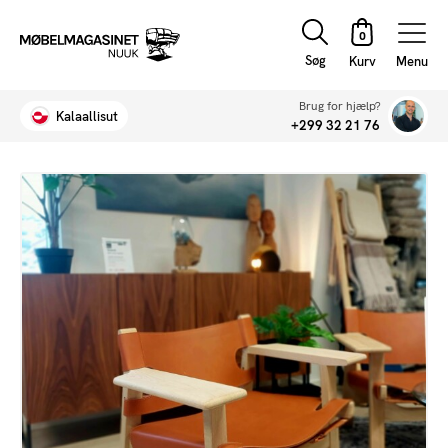
Søg
Menu
Brug for hjælp?
Kalaallisut
+299 32 21 76