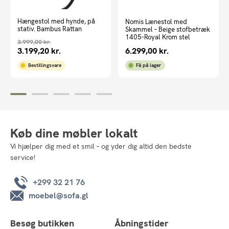
Hængestol med hynde, på
Nomis Lænestol med
stativ. Bambus Rattan
Skammel – Beige stofbetræk
1405-Royal Krom stel
3.999,00
kr.
3.199,20
kr.
6.299,00
kr.
Bestillingsvare
Få på lager
Køb dine møbler lokalt
Vi hjælper dig med et smil – og yder dig altid den bedste
service!
+299 32 21 76
moebel@sofa.gl
Besøg butikken
Åbningstider