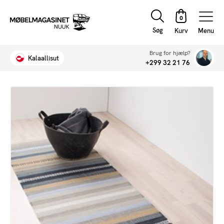
Søg
Menu
Brug for hjælp?
Kalaallisut
+299 32 21 76