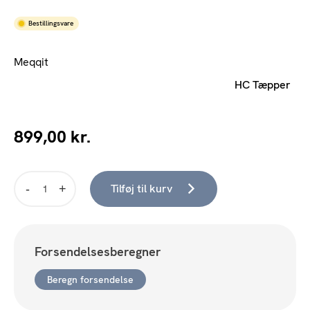
Bestillingsvare
Meqqit
HC Tæpper
899,00
kr.
Tilføj til kurv
Denver
-
Blue
Sand
Forsendelsesberegner
80x220
cm.
Beregn forsendelse
antal