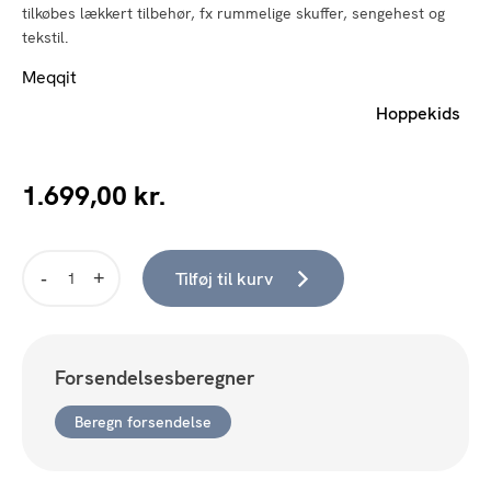
tilkøbes lækkert tilbehør, fx rummelige skuffer, sengehest og
tekstil.
Meqqit
Hoppekids
1.699,00
kr.
Tilføj til kurv
Eco
Comfort
Juniorseng
70x160cm
Forsendelsesberegner
Pale
Rose
Beregn forsendelse
antal