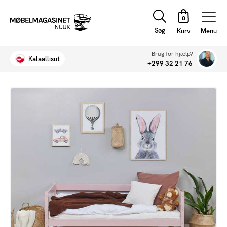
Søg
Menu
Brug for hjælp?
Kalaallisut
+299 32 21 76