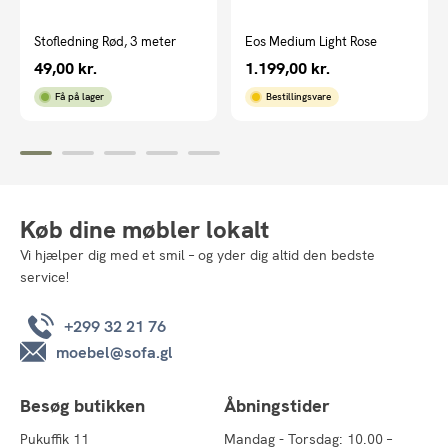
Stofledning Rød, 3 meter
Eos Medium Light Rose
49,00
kr.
1.199,00
kr.
Få på lager
Bestillingsvare
Køb dine møbler lokalt
Vi hjælper dig med et smil – og yder dig altid den bedste
service!
+299 32 21 76
moebel@sofa.gl
Besøg butikken
Åbningstider
Pukuffik 11
Mandag - Torsdag: 10.00 –