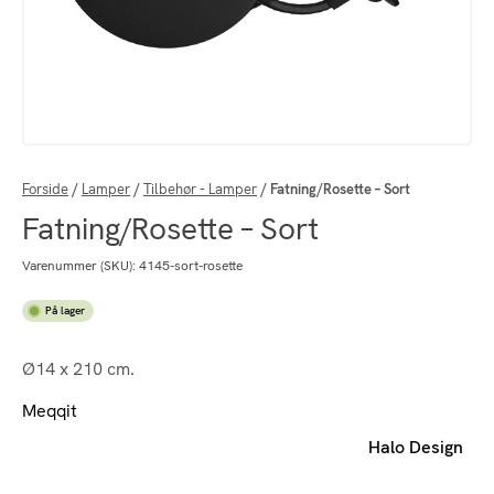
Forside
/
Lamper
/
Tilbehør - Lamper
/
Fatning/Rosette – Sort
Fatning/Rosette – Sort
Varenummer (SKU):
4145-sort-rosette
På lager
Ø14 x 210 cm.
Meqqit
Halo Design