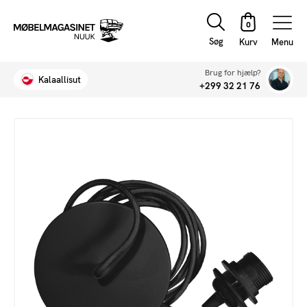
Søg
Menu
Brug for hjælp?
Kalaallisut
+299 32 21 76