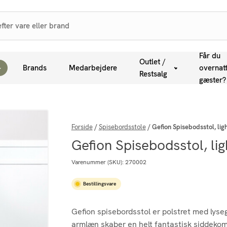
Får du
Outlet /
Brands
Medarbejdere
overnat
Restsalg
gæster?
Forside
/
Spisebordsstole
/
Gefion Spisebodsstol, lig
Gefion Spisebodsstol, lig
Varenummer (SKU):
270002
Bestillingsvare
Gefion spisebordsstol er polstret med lysegr
armlæn skaber en helt fantastisk siddekomf