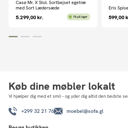
Casø Mr. X Stol. Sortbejset egetræ
med Sort Lædersæde
Eris Spis
5.299,00
kr.
599,00
k
Få på lager
Køb dine møbler lokalt
Vi hjælper dig med et smil – og yder dig altid den bedste se
+299 32 21 76
moebel@sofa.gl
Besøg butikken