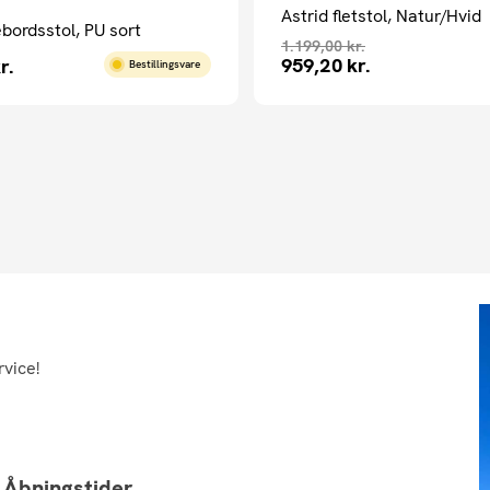
Astrid fletstol, Natur/Hvid
ebordsstol, PU sort
1.199,00
kr.
959,20
kr.
r.
Bestillingsvare
rvice!
Åbningstider