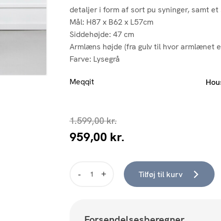
detaljer i form af sort pu syninger, samt et
Mål: H87 x B62 x L57cm
Siddehøjde: 47 cm
Armlæns højde (fra gulv til hvor armlænet e
Farve: Lysegrå
Meqqit
Hou
1.599,00
kr.
959,00
kr.
Den
Den
oprindelige
aktuelle
pris
pris
var:
er:
Tilføj til kurv
Gefion
1.599,00 kr..
959,00 kr..
Spisebodsstol,
light
grey
Forsendelsesberegner
antal