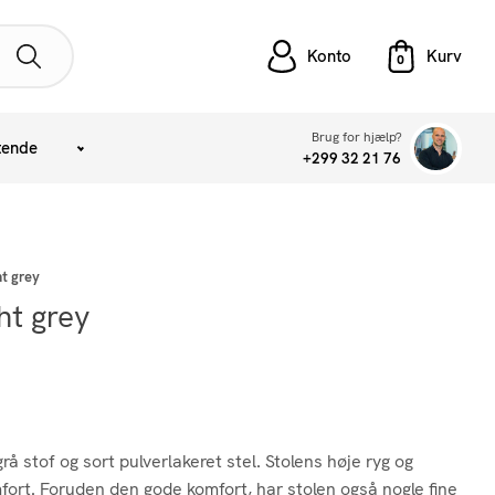
Konto
Brug for hjælp?
tende
+299 32 21 76
ht grey
ht grey
å stof og sort pulverlakeret stel. Stolens høje ryg og
ort. Foruden den gode komfort, har stolen også nogle fine