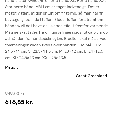
hånd L: stor kvinde/lille herre hånd. XL: Herre hånd. XXL:
Stor herre hånd. Mål i cm er taget indvendigt. Det er
meget vigtigt, at der er luft om fingerne, så man har fri
bevægelighed inde i luffen. Sidder luffen for stramt om
hånden, vil det have en kølende effekt fremfor varmende.
Målene skal tages fra din langefingerspids, til ca 5 cm op
ad hånden fra håndledsknoglen. Bredten skal måles ved
tommelfinger knoen tværs over hånden. CM MÅL: XS:
21,5×11 cm. S: 22,5×11,5 cm. M: 23×12 cm. L: 24×12,5
cm. XL: 24,5×13 cm. XXL: 25×13,5
Meqqit
Great Greenland
949,00
kr.
616,85
kr.