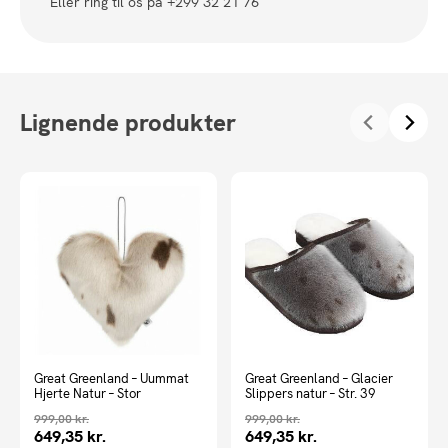
Eller ring til os på +299 32 21 76
Lignende produkter
Great Greenland – Uummat
Great Greenland – Glacier
Hjerte Natur – Stor
Slippers natur – Str. 39
999,00
kr.
999,00
kr.
649,35
kr.
649,35
kr.