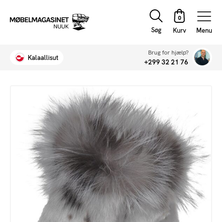
Søg
Menu
Brug for hjælp?
Kalaallisut
+299 32 21 76