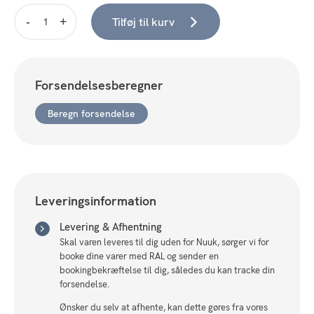
Tilføj til kurv
Great
Greenland
-
Siku
Forsendelsesberegner
Luffe
-
Beregn forsendelse
Xtra
Small
antal
Leveringsinformation
Levering & Afhentning
Skal varen leveres til dig uden for Nuuk, sørger vi for
booke dine varer med RAL og sender en
bookingbekræftelse til dig, således du kan tracke din
forsendelse.
Ønsker du selv at afhente, kan dette gøres fra vores