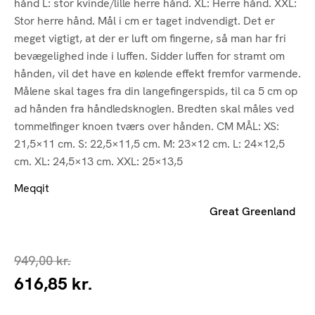
hånd L: stor kvinde/lille herre hånd. XL: Herre hånd. XXL:
Stor herre hånd. Mål i cm er taget indvendigt. Det er
meget vigtigt, at der er luft om fingerne, så man har fri
bevægelighed inde i luffen. Sidder luffen for stramt om
hånden, vil det have en kølende effekt fremfor varmende.
Målene skal tages fra din langefingerspids, til ca 5 cm op
ad hånden fra håndledsknoglen. Bredten skal måles ved
tommelfinger knoen tværs over hånden. CM MÅL: XS:
21,5×11 cm. S: 22,5×11,5 cm. M: 23×12 cm. L: 24×12,5
cm. XL: 24,5×13 cm. XXL: 25×13,5
Meqqit
Great Greenland
949,00
kr.
616,85
kr.