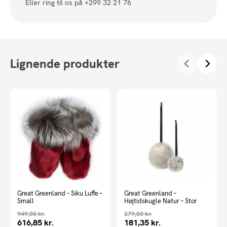
Eller ring til os på +299 32 21 76
Lignende produkter
Great Greenland – Siku Luffe –
Great Greenland –
Small
Højtidskugle Natur – Stor
949,00
kr.
279,00
kr.
616,85
kr.
181,35
kr.