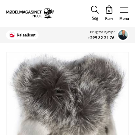
Søg
Menu
Brug for hjælp?
Kalaallisut
+299 32 21 76