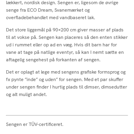
lækkert, nordisk design. Sengen er, ligesom de øvrige
senge fra ECO Dream, Svanemærket og
overfladebehandlet med vandbaseret lak.
Det store liggemål på 90×200 cm giver masser af plads
til at vokse på. Sengen kan placeres så den enten stikker
ud i rummet eller op ad en væg. Hvis dit barn har for
vane at tage på natlige eventyr, så kan I nemt sætte en
aftagelig sengehest på forkanten af sengen.
Det er oplagt at lege med sengens grafiske formsprog og
fx pynte ”inde” og uden” for sengen. Med et par skuffer
under sengen finder I hurtig plads til dimser, dimsedutter
og alt muligt andet.
Sengen er TÜV-certificeret.