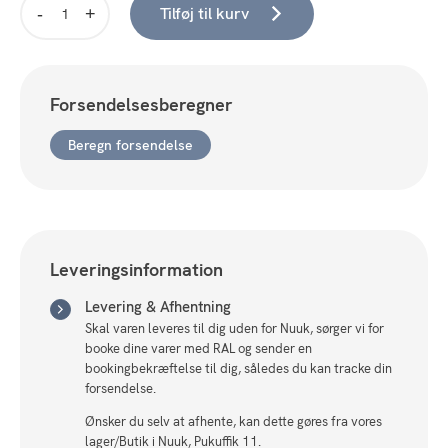
Tilføj til kurv
Hoppekids
ECO
Dream
Husseng
Forsendelsesberegner
90x200cm,
Smoked
Beregn forsendelse
Pearl
antal
Leveringsinformation
Levering & Afhentning
Skal varen leveres til dig uden for Nuuk, sørger vi for
booke dine varer med RAL og sender en
bookingbekræftelse til dig, således du kan tracke din
forsendelse.
Ønsker du selv at afhente, kan dette gøres fra vores
lager/Butik i Nuuk, Pukuffik 11.