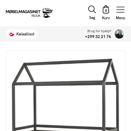
Søg
Menu
Brug for hjælp?
Kalaallisut
+299 32 21 76