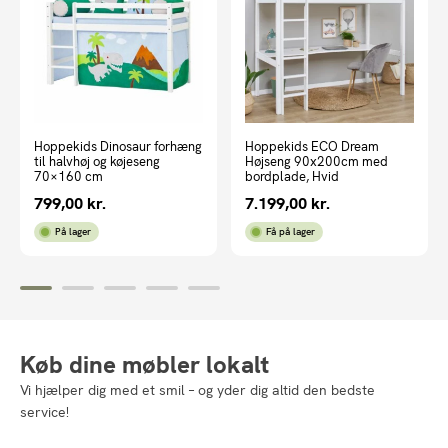
Hoppekids Dinosaur forhæng
Hoppekids ECO Dream
til halvhøj og køjeseng
Højseng 90x200cm med
70×160 cm
bordplade, Hvid
799,00
kr.
7.199,00
kr.
På lager
Få på lager
Køb dine møbler lokalt
Vi hjælper dig med et smil – og yder dig altid den bedste
service!