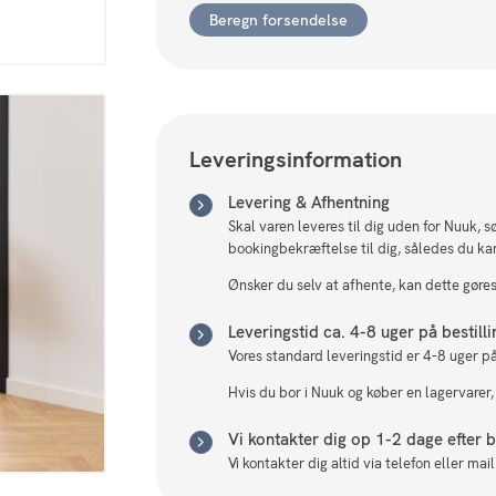
-
Beregn forsendelse
mat
sort
Izmir
ru
melamin,
stel
Leveringsinformation
mat
sort
Levering & Afhentning
ru
Skal varen leveres til dig uden for Nuuk, 
pulverlakeret
stål
bookingbekræftelse til dig, således du ka
antal
Ønsker du selv at afhente, kan dette gøres 
Leveringstid ca. 4-8 uger på bestill
Vores standard leveringstid er 4-8 uger på
Hvis du bor i Nuuk og køber en lagervarer,
Vi kontakter dig op 1-2 dage efter be
Vi kontakter dig altid via telefon eller ma