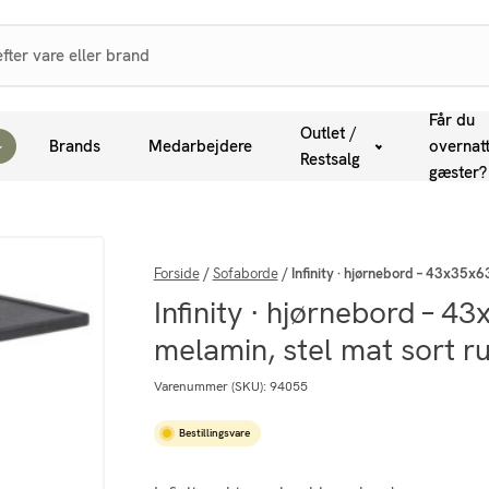
Får du
Outlet /
Brands
Medarbejdere
overnat
Restsalg
gæster?
Forside
/
Sofaborde
/
Infinity · hjørnebord – 43x35x6
Infinity · hjørnebord – 4
melamin, stel mat sort ru
Varenummer (SKU):
94055
Bestillingsvare