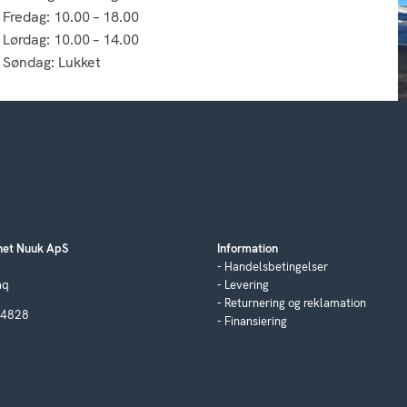
Fredag: 10.00 – 18.00
Lørdag: 10.00 – 14.00
Søndag: Lukket
et Nuuk ApS
Information
Handelsbetingelser
aq
Levering
Returnering og reklamation
04828
Finansiering