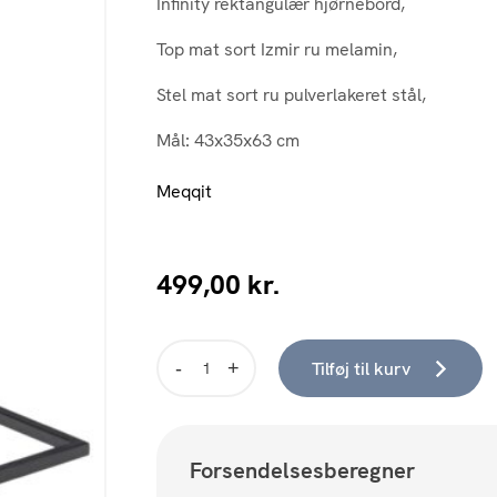
Infinity rektangulær hjørnebord,
Top mat sort Izmir ru melamin,
Stel mat sort ru pulverlakeret stål,
Mål: 43x35x63 cm
Meqqit
499,00
kr.
Tilføj til kurv
Infinity
·
hjørnebord
-
Forsendelsesberegner
43x35x63
cm