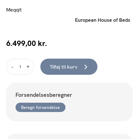
Meqqit
European House of Beds
6.499,00
kr.
Tilføj til kurv
Karma
Classic
Boxmadras
120×200
Forsendelsesberegner
cm.
Sand
Beregn forsendelse
Betræk
m/40
mm.
Latex
Topmadras
og