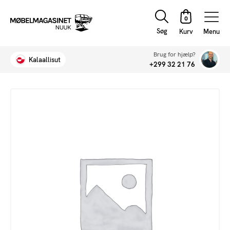
Søg
Menu
Brug for hjælp?
Kalaallisut
+299 32 21 76