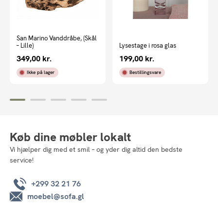
San Marino Vanddråbe, (Skål
– Lille)
Lysestage i rosa glas
349,00
kr.
199,00
kr.
Ikke på lager
Bestillingsvare
Køb dine møbler lokalt
Vi hjælper dig med et smil – og yder dig altid den bedste
service!
+299 32 21 76
moebel@sofa.gl