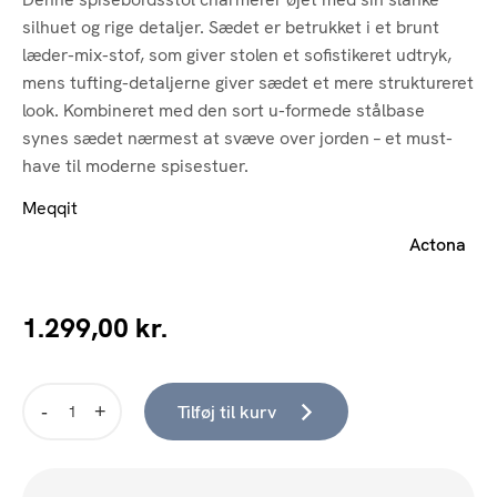
silhuet og rige detaljer. Sædet er betrukket i et brunt
læder-mix-stof, som giver stolen et sofistikeret udtryk,
mens tufting-detaljerne giver sædet et mere struktureret
look. Kombineret med den sort u-formede stålbase
synes sædet nærmest at svæve over jorden – et must-
have til moderne spisestuer.
Meqqit
Actona
1.299,00
kr.
Tilføj til kurv
Kira
spisebordsstol,
Kentucky
mix