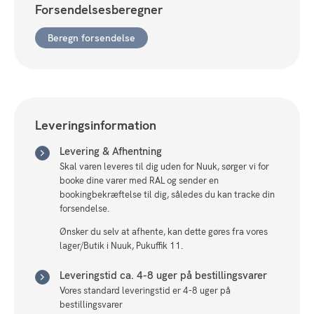
Forsendelsesberegner
stof
brun
Beregn forsendelse
10,
swing.
Sort
stel
antal
Leveringsinformation
Levering & Afhentning
Skal varen leveres til dig uden for Nuuk, sørger vi for
booke dine varer med RAL og sender en
bookingbekræftelse til dig, således du kan tracke din
forsendelse.
Ønsker du selv at afhente, kan dette gøres fra vores
lager/Butik i Nuuk, Pukuffik 11.
Leveringstid ca. 4-8 uger på bestillingsvarer
Vores standard leveringstid er 4-8 uger på
bestillingsvarer