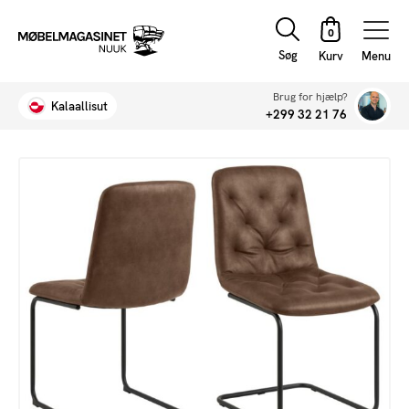
Søg
Menu
Brug for hjælp?
Kalaallisut
+299 32 21 76