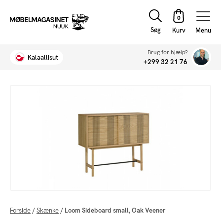
Søg
Menu
Brug for hjælp?
Kalaallisut
+299 32 21 76
Forside
/
Skænke
/
Loom Sideboard small, Oak Veener