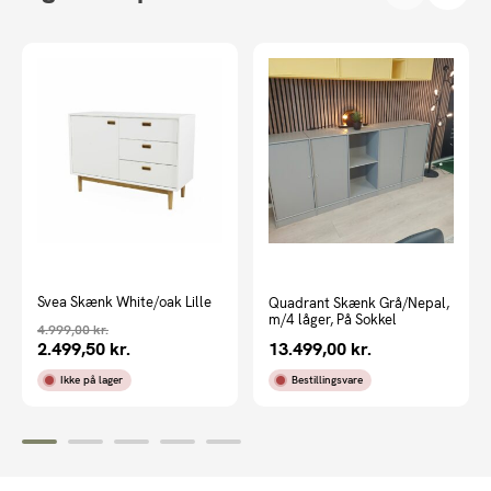
Svea Skænk White/oak Lille
Quadrant Skænk Grå/Nepal,
m/4 låger, På Sokkel
4.999,00
kr.
2.499,50
kr.
13.499,00
kr.
Ikke på lager
Bestillingsvare