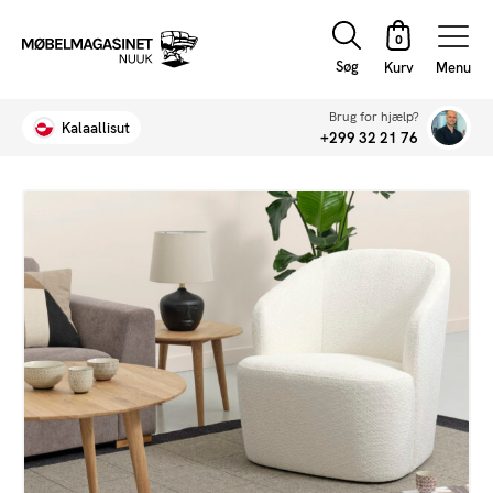
Søg
Menu
Brug for hjælp?
Kalaallisut
+299 32 21 76