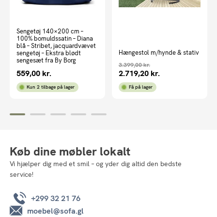
Sengetøj 140×200 cm –
100% bomuldssatin – Diana
blå – Stribet, jacquardvævet
Hængestol m/hynde & stativ
sengetøj – Ekstra blødt
sengesæt fra By Borg
3.399,00
kr.
559,00
kr.
2.719,20
kr.
Kun 2 tilbage på lager
Få på lager
Køb dine møbler lokalt
Vi hjælper dig med et smil – og yder dig altid den bedste
service!
+299 32 21 76
moebel@sofa.gl