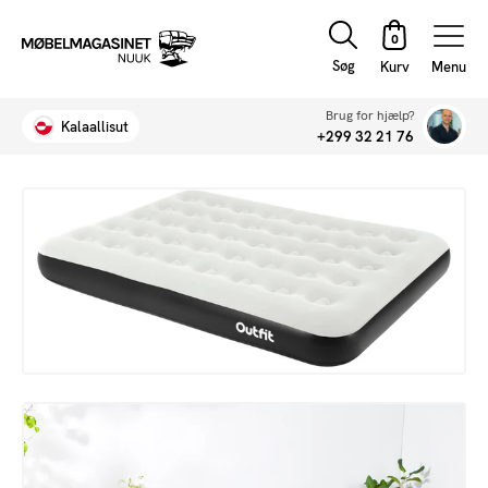
Søg
Menu
Brug for hjælp?
Kalaallisut
+299 32 21 76