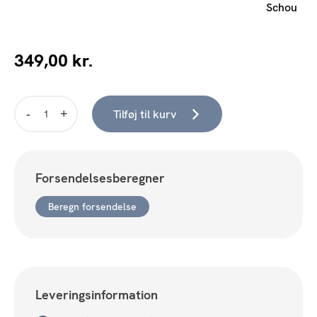
Schou
349,00
kr.
Tilføj til kurv
Luftmadras
Dobbelt
antal
Forsendelsesberegner
Beregn forsendelse
Leveringsinformation