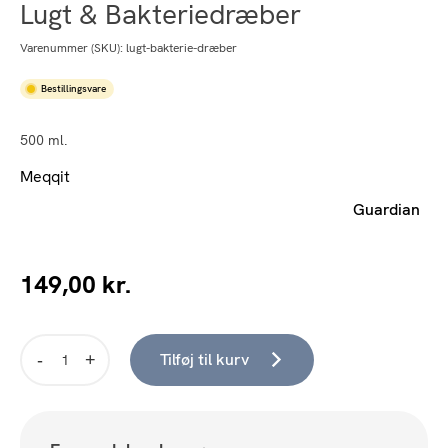
Lugt & Bakteriedræber
Varenummer (SKU):
lugt-bakterie-dræber
Bestillingsvare
500 ml.
Meqqit
Guardian
149,00
kr.
Tilføj til kurv
Lugt
&
Bakteriedræber
antal