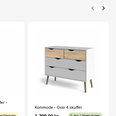
er –
Kommode – Oslo 4 skuffer
1.799,00
kr.
estillingsvare
Kun 2 tilbage på lager