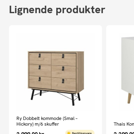
Lignende produkter
Ry Dobbelt kommode (Smal –
Hickory) m/6 skuffer
Thais Ko
2.999,00
kr.
2.299,0
Bestillingsvare