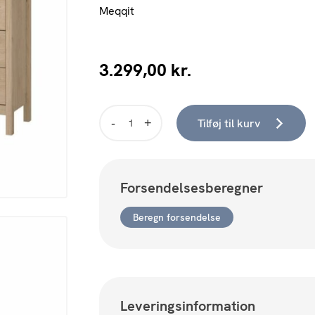
Meqqit
3.299,00
kr.
Tilføj til kurv
Madrid
Dobbelt
Kommode
4+4
Forsendelsesberegner
skuffer
(Hickory)
antal
Beregn forsendelse
Leveringsinformation