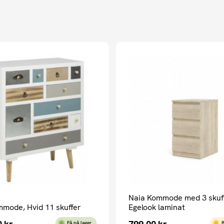
Naia Kommode med 3 skuff
mmode, Hvid 11 skuffer
Egelook laminat
0
kr.
799,00
kr.
Få på lager
B