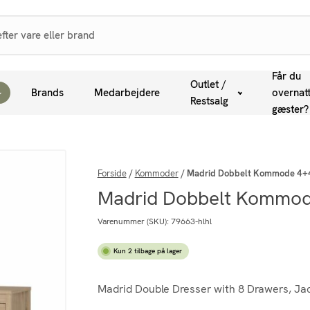
Får du
Outlet /
Brands
Medarbejdere
overnat
Restsalg
gæster?
Forside
/
Kommoder
/
Madrid Dobbelt Kommode 4+4 
Madrid Dobbelt Kommode
Varenummer (SKU):
79663-hlhl
Kun 2 tilbage på lager
Madrid Double Dresser with 8 Drawers, Jac