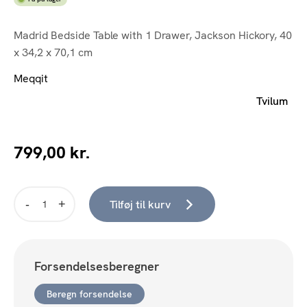
Madrid Bedside Table with 1 Drawer, Jackson Hickory, 40
x 34,2 x 70,1 cm
Meqqit
Tvilum
799,00
kr.
Tilføj til kurv
Madrid
Natbord
m/1
skuffe
Forsendelsesberegner
-
Høj
Beregn forsendelse
model
(Hickory)