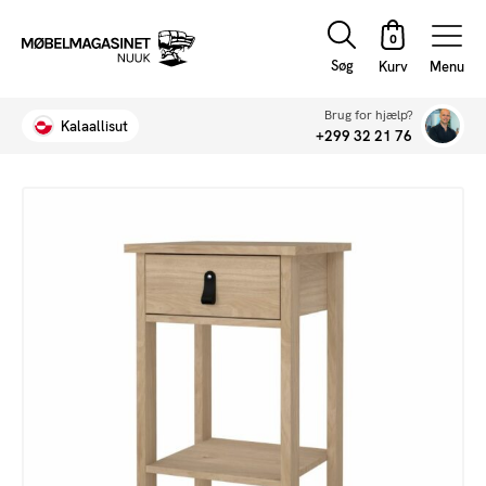
Søg
Menu
Brug for hjælp?
Kalaallisut
+299 32 21 76