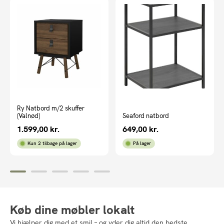
Ry Natbord m/2 skuffer
(Valnød)
Seaford natbord
1.599,00
kr.
649,00
kr.
Kun 2 tilbage på lager
På lager
Køb dine møbler lokalt
Vi hjælper dig med et smil – og yder dig altid den bedste