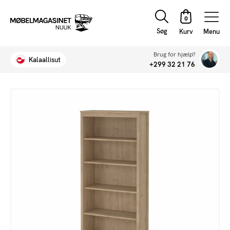
Søg
Menu
Brug for hjælp?
Kalaallisut
+299 32 21 76