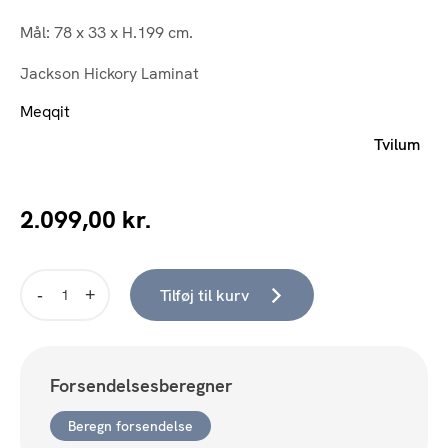
Mål: 78 x 33 x H.199 cm.
Jackson Hickory Laminat
Meqqit
Tvilum
2.099,00
kr.
Tilføj til kurv
Madrid
Reol
m/6
rum
Forsendelsesberegner
(Hickory)
antal
Beregn forsendelse