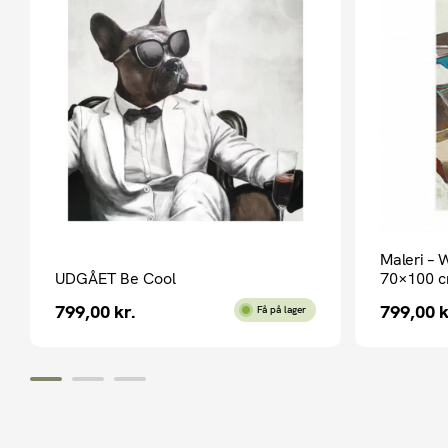
Maleri – 
UDGÅET Be Cool
70×100 c
799,00
kr.
799,00
k
Få på lager