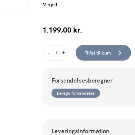
Meqqit
1.199,00
kr.
Tilføj til kurv
Maleri
-
Roar
80x120
Forsendelsesberegner
cm
antal
Beregn forsendelse
Leveringsinformation