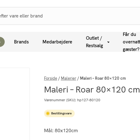
Får du
Outlet /
Brands
Medarbejdere
overnat
Restsalg
gæster?
Forside
/
Malerier
/
Maleri – Roar 80×120 cm
Maleri – Roar 80×120 cm
Varenummer (SKU):
hp127-80120
Bestillingsvare
Mål: 80x120cm