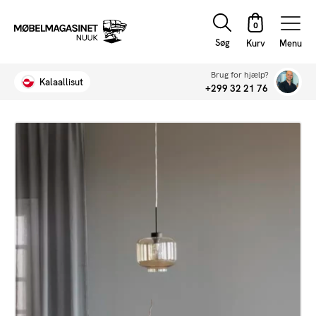
Søg
Menu
Brug for hjælp?
Kalaallisut
+299 32 21 76