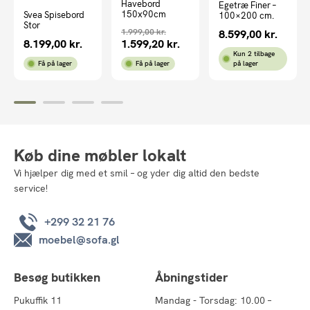
Havebord
Egetræ Finer –
150x90cm
Svea Spisebord
100×200 cm.
Stor
1.999,00
kr.
8.599,00
kr.
8.199,00
kr.
1.599,20
kr.
Kun 2 tilbage
Få på lager
Få på lager
på lager
Køb dine møbler lokalt
Vi hjælper dig med et smil – og yder dig altid den bedste
service!
+299 32 21 76
moebel@sofa.gl
Besøg butikken
Åbningstider
Pukuffik 11
Mandag - Torsdag: 10.00 –