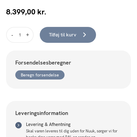
8.399,00
kr.
Tilføj til kurv
Melford
Spisebord
180x90x75
cm
Forsendelsesberegner
antal
Beregn forsendelse
Leveringsinformation
Levering & Afhentning
Skal varen leveres til dig uden for Nuuk, sørger vi for