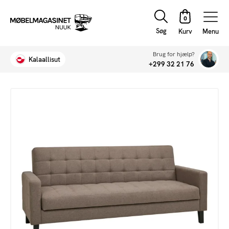
Søg
Menu
Brug for hjælp?
Kalaallisut
+299 32 21 76