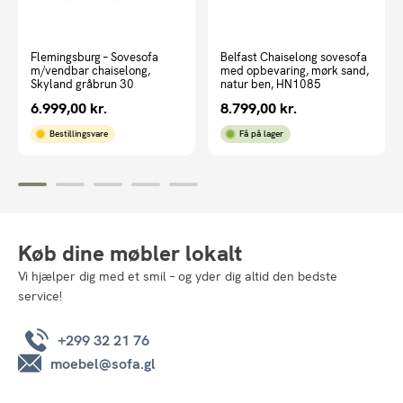
Flemingsburg – Sovesofa
Belfast Chaiselong sovesofa
m/vendbar chaiselong,
med opbevaring, mørk sand,
Skyland gråbrun 30
natur ben, HN1085
6.999,00
kr.
8.799,00
kr.
Bestillingsvare
Få på lager
Køb dine møbler lokalt
Vi hjælper dig med et smil – og yder dig altid den bedste
service!
+299 32 21 76
moebel@sofa.gl