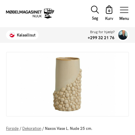
Søg
Menu
Brug for hjælp?
Kalaallisut
+299 32 21 76
Forside
/
Dekoration
/
Naxos Vase L. Nude 25 cm.