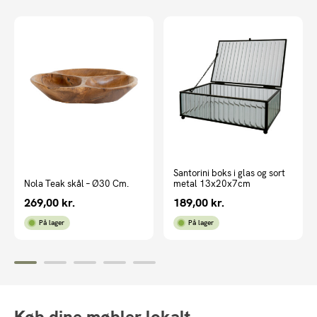
Santorini boks i glas og sort
Nola Teak skål – Ø30 Cm.
metal 13x20x7cm
269,00
kr.
189,00
kr.
På lager
På lager
Køb dine møbler lokalt