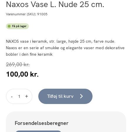
Naxos Vase L. Nude 25 cm.
Varenummer (SKU):
91005
Få på lager
NAXOS vase i keramik, str. large, højde 25 cm, farve nude.
Naxos er en serie af smukke og elegante vaser med dekorative
bobler i den fine keramik
269,00
kr.
100,00
kr.
Den
Den
oprindelige
aktuelle
pris
pris
var:
er:
Tilføj til kurv
Naxos
269,00 kr..
100,00 kr..
Vase
L.
Nude
Forsendelsesberegner
25
cm.