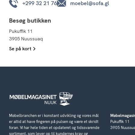
+299 32 21 76
moebel@sofa.gl
Besøg butikken
Pukuffik 11
3905 Nuussuaq
Se på kort
Møbelbranchen er i konstant udvikling og vores mål
Møbelmagasin
er altid at have fingeren på pulsen og være et skridt
Pukuffik 11
foran. Vi har hele tiden et opdateret og tidssvarende
3905 Nuussu
sortiment, som lever op til kundernes krav og