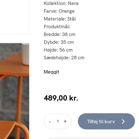
Kollektion:
Nera
Farve:
Orange
Materiale:
Stål
Produktmål:
Bredde:
38 cm
Dybde:
35 cm
Højde:
56 cm
Sædehøjde:
28 cm
Meqqit
489,00
kr.
Tilføj til kurv
NERA
børnestol
orange