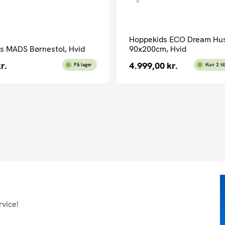
Hoppekids ECO Dream Hu
s MADS Børnestol, Hvid
90x200cm, Hvid
r.
4.999,00
kr.
På lager
Kun 2 ti
rvice!