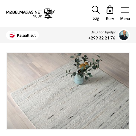
Søg
Menu
Brug for hjælp?
Kalaallisut
+299 32 21 76