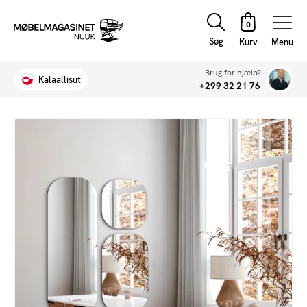
Søg
Menu
Brug for hjælp?
Kalaallisut
+299 32 21 76