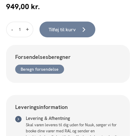
949,00
kr.
Tilføj til kurv
Organisk
spejlsæt
-
Oval
Forsendelsesberegner
Trio,
sæt
Beregn forsendelse
á
3stk
antal
Leveringsinformation
Levering & Afhentning
Skal varen leveres til dig uden for Nuuk, sørger vi for
booke dine varer med RAL og sender en