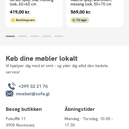
look, 60×60 cm
messing look, 50×70 cm
419,00
kr.
569,00
kr.
Bestillingsvare
På lager
Køb dine møbler lokalt
Vi hjælper dig med et smil – og yder dig altid den bedste
service!
+299 32 21 76
moebel@sofa.gl
Besøg butikken
Åbningstider
Pukuffik 11
Mandag - Torsdag: 10.00 –
3905 Nuussuaq
17.30