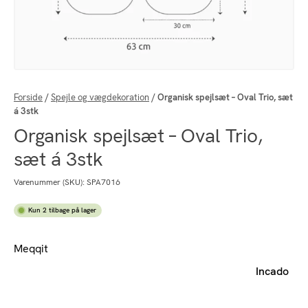
Forside
/
Spejle og vægdekoration
/
Organisk spejlsæt – Oval Trio, sæt
á 3stk
Organisk spejlsæt – Oval Trio,
sæt á 3stk
Varenummer (SKU):
SPA7016
Kun 2 tilbage på lager
Meqqit
Incado