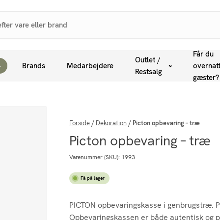
Får du
Outlet /
Brands
Medarbejdere
overnat
Restsalg
gæster?
Forside
/
Dekoration
/
Picton opbevaring – træ
Picton opbevaring – træ
Varenummer (SKU):
1993
Få på lager
PICTON opbevaringskasse i genbrugstræ. PI
Opbevaringskassen er både autentisk og pr