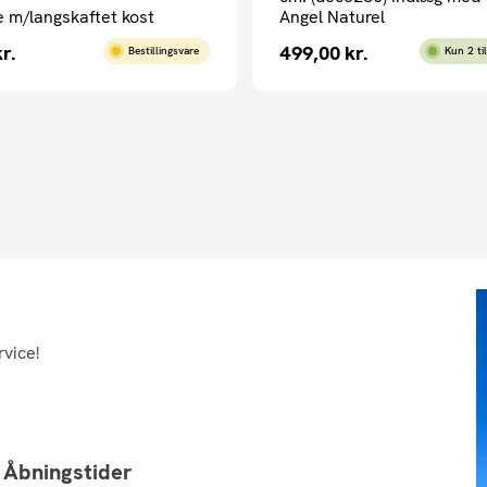
 m/langskaftet kost
Angel Naturel
kr.
499,00
kr.
Bestillingsvare
Kun 2 ti
rvice!
Åbningstider