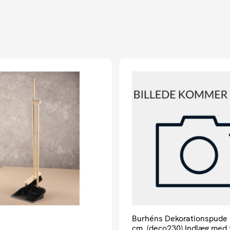
Burhéns Dekorationspude
cm. (deco230) Indlæg med fj