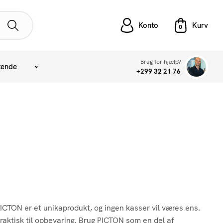
Konto
Brug for hjælp?
tende
+299 32 21 76
CTON er et unikaprodukt, og ingen kasser vil væres ens.
aktisk til opbevaring. Brug PICTON som en del af