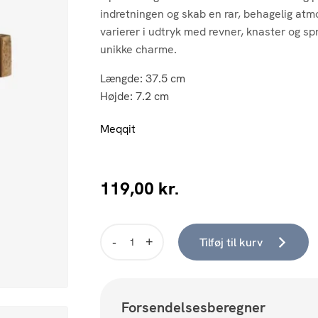
indretningen og skab en rar, behagelig atmo
varierer i udtryk med revner, knaster og spr
unikke charme.
Længde: 37.5 cm
Højde: 7.2 cm
Meqqit
119,00
kr.
Tilføj til kurv
Picton
opbevaring
-
træ
Forsendelsesberegner
antal