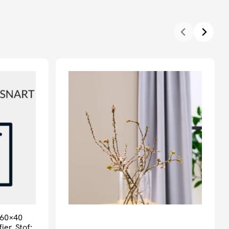
 60×40
er. Stof: