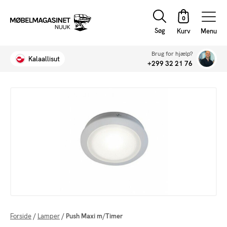
Søg
Menu
Brug for hjælp?
Kalaallisut
+299 32 21 76
Forside
/
Lamper
/
Push Maxi m/Timer