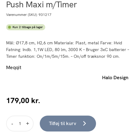
Push Maxi m/Timer
Varenummer (SKU):
931217
Kun 2 tilbage på lager
Mål: Ø17,8 cm, H2,6 cm Materiale: Plast, metal Farve: Hvid
Fatning: Indb. 1,1W LED, 80 lm, 3000 K – Bruger 3xC batterier –
Timer funktion: On/1m/5m/15m. – On/off træksnor 90 cm.
Meqqit
Halo Design
179,00
kr.
Tilføj til kurv
Push
Maxi