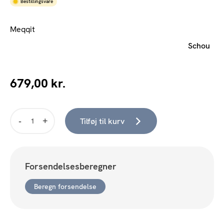
Bestillingsvare
Meqqit
Schou
679,00
kr.
Tilføj til kurv
RULLEBORD
M/2
BAKKER
antal
Forsendelsesberegner
Beregn forsendelse