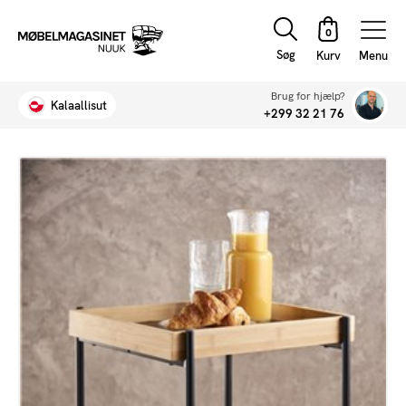
Søg
Menu
Brug for hjælp?
Kalaallisut
+299 32 21 76