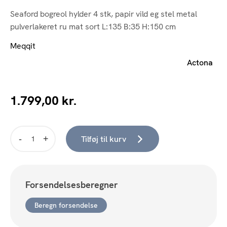
Seaford bogreol hylder 4 stk, papir vild eg stel metal
pulverlakeret ru mat sort L:135 B:35 H:150 cm
Meqqit
Actona
1.799,00
kr.
Tilføj til kurv
Seaford
-
Bogreol
Sort
Forsendelsesberegner
stel
m/egelook
Beregn forsendelse
hylder
antal