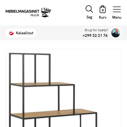
Søg
Menu
Brug for hjælp?
Kalaallisut
+299 32 21 76