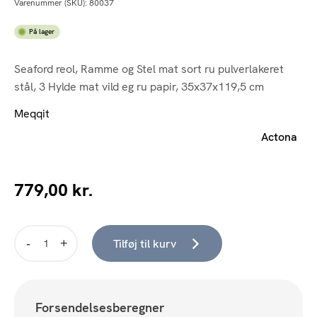
Varenummer (SKU):
80037
På lager
Seaford reol, Ramme og Stel mat sort ru pulverlakeret
stål, 3 Hylde mat vild eg ru papir, 35x37x119,5 cm
Meqqit
Actona
779,00
kr.
Tilføj til kurv
Seaford
reol,
35x37x119,5
cm
Forsendelsesberegner
antal