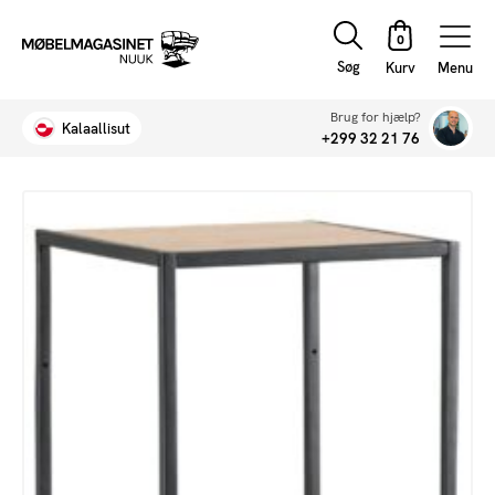
Søg
Menu
Brug for hjælp?
Kalaallisut
+299 32 21 76