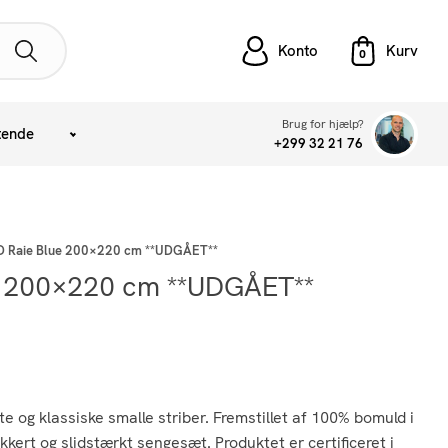
Konto
Brug for hjælp?
tende
+299 32 21 76
D Raie Blue 200×220 cm **UDGÅET**
e 200×220 cm **UDGÅET**
 og klassiske smalle striber. Fremstillet af 100% bomuld i
kkert og slidstærkt sengesæt. Produktet er certificeret i