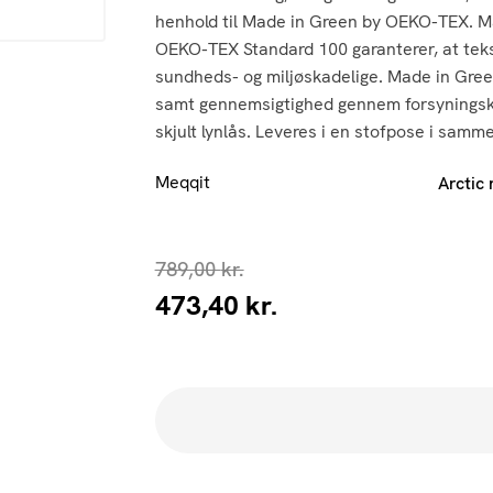
henhold til Made in Green by OEKO-TEX. Ma
OEKO-TEX Standard 100 garanterer, at teksti
sundheds- og miljøskadelige. Made in Green
samt gennemsigtighed gennem forsyningsk
skjult lynlås. Leveres i en stofpose i samm
Meqqit
Arctic 
789,00
kr.
473,40
kr.
Den
Den
oprindelige
aktuelle
pris
pris
var:
er:
789,00 kr..
473,40 kr..