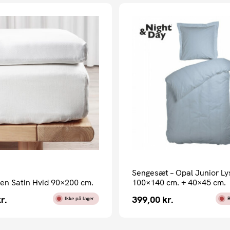
Sengesæt – Opal Junior Ly
gen Satin Hvid 90×200 cm.
100×140 cm. + 40×45 cm.
r.
399,00
kr.
Ikke på lager
B