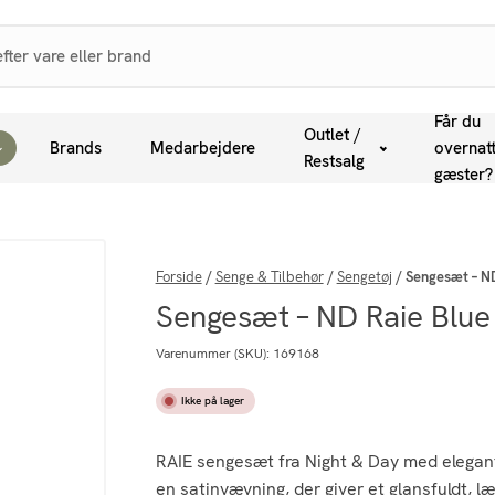
Får du
Outlet /
Brands
Medarbejdere
overnat
Restsalg
gæster?
Forside
/
Senge & Tilbehør
/
Sengetøj
/
Sengesæt – N
Sengesæt – ND Raie Blu
Varenummer (SKU):
169168
Ikke på lager
RAIE sengesæt fra Night & Day med elegante
en satinvævning, der giver et glansfuldt, læ