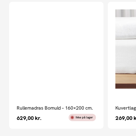
Rullemadras Bomuld – 160×200 cm.
Kuvertla
629,00
kr.
269,00
k
Ikke på lager