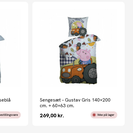
seblå
Sengesæt – Gustav Gris 140×200
cm. + 60×63 cm.
269,00
kr.
estillingsvare
Ikke på lager