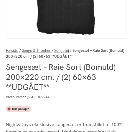
Forside
/
Senge & Tilbehør
/
Sengetøj
/
Sengesæt – Raie Sort (Bomuld)
200×220 cm. / (2) 60×63 **UDGÅET**
Sengesæt – Raie Sort (Bomuld)
200×220 cm. / (2) 60×63
**UDGÅET**
Varenummer (SKU):
102244
Ikke på lager
Night&Days eksklusive sengesæt er fremstillet af 100%
bomuld og er satin-vævet. Med denne vævning vil du