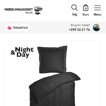
Søg
Menu
Brug for hjælp?
Kalaallisut
+299 32 21 76