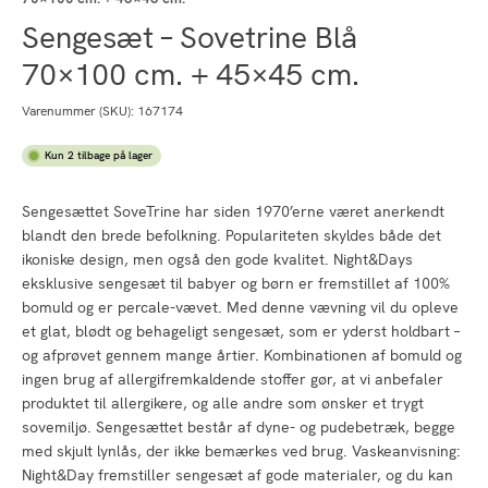
Sengesæt – Sovetrine Blå
70×100 cm. + 45×45 cm.
Varenummer (SKU):
167174
Kun 2 tilbage på lager
Sengesættet SoveTrine har siden 1970’erne været anerkendt
blandt den brede befolkning. Populariteten skyldes både det
ikoniske design, men også den gode kvalitet. Night&Days
eksklusive sengesæt til babyer og børn er fremstillet af 100%
bomuld og er percale-vævet. Med denne vævning vil du opleve
et glat, blødt og behageligt sengesæt, som er yderst holdbart –
og afprøvet gennem mange årtier. Kombinationen af bomuld og
ingen brug af allergifremkaldende stoffer gør, at vi anbefaler
produktet til allergikere, og alle andre som ønsker et trygt
sovemiljø. Sengesættet består af dyne- og pudebetræk, begge
med skjult lynlås, der ikke bemærkes ved brug. Vaskeanvisning:
Night&Day fremstiller sengesæt af gode materialer, og du kan