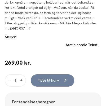
derfor opnå en meget lang holdbarhed, når det behandles
korrekt. Vend vrangen ud og lyn lynlåsen, når du vasker. På
denne måde sikrer du, at form og farver holder sig bedst
muligt. – Vask ved 60°C – Tørretumbles ved middel varme –
Tåler strygning – Tåler kemisk rens – Må ikke bleges Oeko-tex
nr. ZHHO 057117
Meqqit
Arctic nordic Tekstil
269,00
kr.
Tilføj til kurv
Sengesæt
-
Sovetrine
Blå
Forsendelsesberegner
70x100