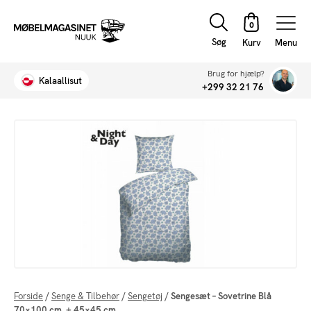
Søg
Menu
Brug for hjælp?
Kalaallisut
+299 32 21 76
Forside
/
Senge & Tilbehør
/
Sengetøj
/
Sengesæt – Sovetrine Blå
70×100 cm. + 45×45 cm.